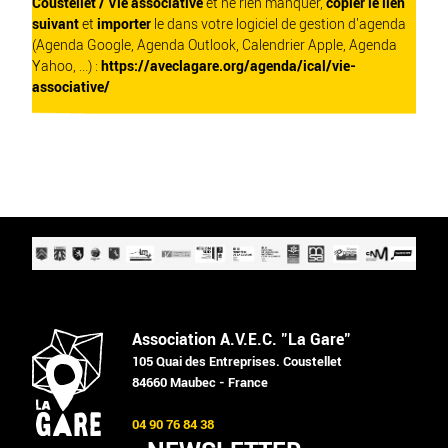
Coustellet / Vie associative
et ne rien manquer,
copier le lien
suivant
et
importer
le dans votre logiciel de gestion d'agenda
(Agenda Google, Agenda Outlook, Calendrier Apple, Agenda
Yahoo, ...) :
https://aveclagare.org/agenda/ical/vie-
associative/
Association A.V.E.C. "La Gare"
105 Quai des Entreprises. Coustellet
84660 Maubec - France
04 90 76 84 38