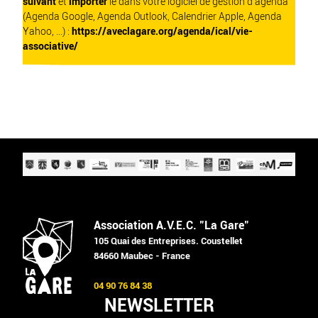
suivant
et
importer
le dans votre logiciel de gestion d'agenda
(Agenda Google, Agenda Outlook, Calendrier Apple, Agenda
Yahoo, ...) :
https://aveclagare.org/agenda/ical/vie-
associative/
Association A.V.E.C. "La Gare"
105 Quai des Entreprises. Coustellet
84660 Maubec - France
04 90 76 84 38
NEWSLETTER