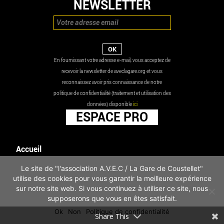
NEWSLETTER
En fournissant votre adresse e-mail, vous acceptez de
recevoir la newsletter de aveclagare.org et vous
reconnaissez avoir pris connaissance de notre
politique de confidentialité (traitement et utilisation des
données) disponible
ici
ESPACE PRO
Accueil
Agenda
Le site de "l'association A.V.E.C / La Gare de Coustellet"
Les actualités
utilise des cookies pour vous garantir la meilleure expérience
Mentions légales
sur notre site web. Si vous continuez à utiliser ce site, nous
Infos pratiques
supposerons que vous en êtes satisfait.
Politique de confidentialité
Ok
Non
Politique de confidentialité
Share This