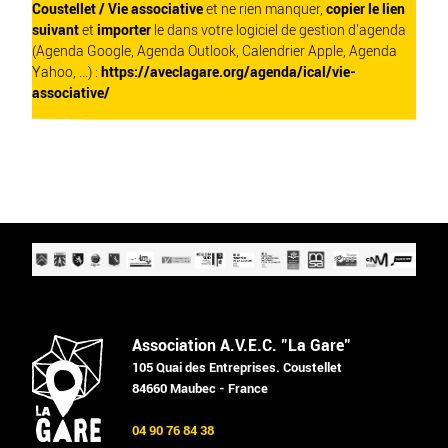
Coustellet / Vie associative
et ne rien manquer,
copier le lien
suivant
et
importer
le dans votre logiciel de gestion d'agenda
(Agenda Google, Agenda Outlook, Calendrier Apple, Agenda
Yahoo, ...) :
https://aveclagare.org/agenda/ical/vie-
associative/
Association A.V.E.C. "La Gare"
105 Quai des Entreprises. Coustellet
84660 Maubec - France
04 90 76 84 38