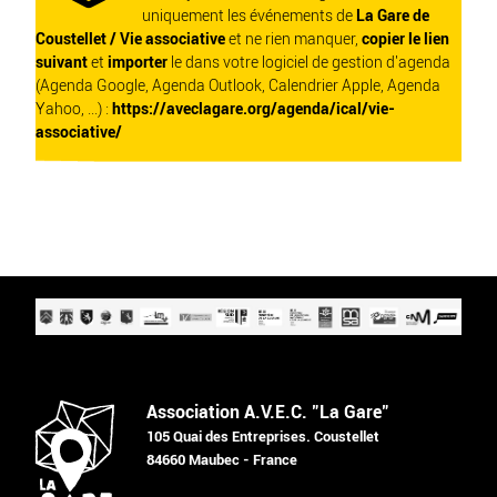
uniquement les événements de
La Gare de
Coustellet / Vie associative
et ne rien manquer,
copier le lien
suivant
et
importer
le dans votre logiciel de gestion d'agenda
(Agenda Google, Agenda Outlook, Calendrier Apple, Agenda
Yahoo, ...) :
https://aveclagare.org/agenda/ical/vie-
associative/
Association A.V.E.C. "La Gare"
105 Quai des Entreprises. Coustellet
84660 Maubec - France