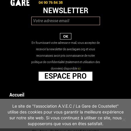
04 90 76 84 38
NEWSLETTER
En fournissant votre adresse e-mail, vous acceptez de
recevoir la newsletter de aveclagare.org et vous
reconnaissez avoir pris connaissance de notre
politique de confidentialité (traitement et utilisation des
données) disponible
ici
ESPACE PRO
Accueil
Agenda
Le site de "l'association A.V.E.C / La Gare de Coustellet"
Les actualités
utilise des cookies pour vous garantir la meilleure expérience
Mentions légales
sur notre site web. Si vous continuez à utiliser ce site, nous
Infos pratiques
supposerons que vous en êtes satisfait.
Politique de confidentialité