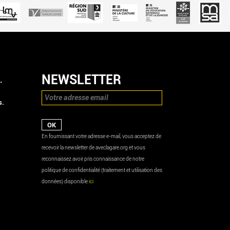
NEWSLETTER
.
s.
En fournissant votre adresse e-mail, vous acceptez de
recevoir la newsletter de aveclagare.org et vous
reconnaissez avoir pris connaissance de notre
politique de confidentialité (traitement et utilisation des
données) disponible
ici