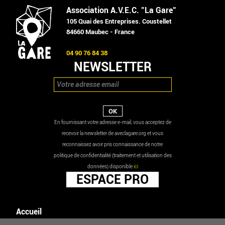
Association A.V.E.C. "La Gare"
105 Quai des Entreprises. Coustellet
84660 Maubec - France
04 90 76 84 38
NEWSLETTER
En fournissant votre adresse e-mail, vous acceptez de
recevoir la newsletter de aveclagare.org et vous
reconnaissez avoir pris connaissance de notre
politique de confidentialité (traitement et utilisation des
données) disponible
ici
ESPACE PRO
Accueil
Agenda