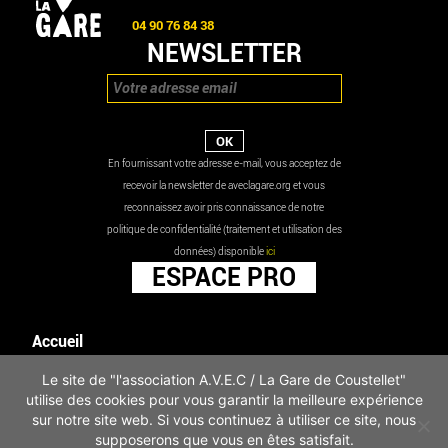
04 90 76 84 38
NEWSLETTER
En fournissant votre adresse e-mail, vous acceptez de
recevoir la newsletter de aveclagare.org et vous
reconnaissez avoir pris connaissance de notre
politique de confidentialité (traitement et utilisation des
données) disponible
ici
ESPACE PRO
Accueil
Agenda
Le site de "l'association A.V.E.C / La Gare de Coustellet"
Les actualités
utilise des cookies pour vous garantir la meilleure expérience
Mentions légales
sur notre site web. Si vous continuez à utiliser ce site, nous
Infos pratiques
supposerons que vous en êtes satisfait.