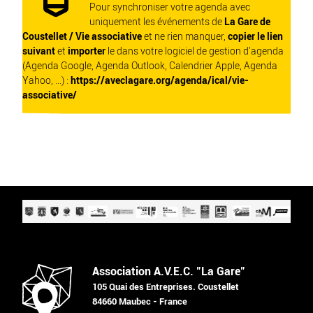
Pour synchroniser votre agenda avec
uniquement les événements de
La Gare de
Coustellet / Vie associative
et ne rien manquer,
copier le lien
suivant
et
importer
le dans votre logiciel de gestion d'agenda
(Agenda Google, Agenda Outlook, Calendrier Apple, Agenda
Yahoo, ...) :
https://aveclagare.org/agenda/ical/vie-
associative/
Association A.V.E.C. "La Gare"
105 Quai des Entreprises. Coustellet
84660 Maubec - France