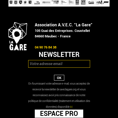
Association A.V.E.C. "La Gare"
105 Quai des Entreprises. Coustellet
84660 Maubec - France
04 90 76 84 38
NEWSLETTER
En fournissant votre adresse e-mail, vous acceptez de
recevoir la newsletter de aveclagare.org et vous
reconnaissez avoir pris connaissance de notre
politique de confidentialité (traitement et utilisation des
données) disponible
ici
ESPACE PRO