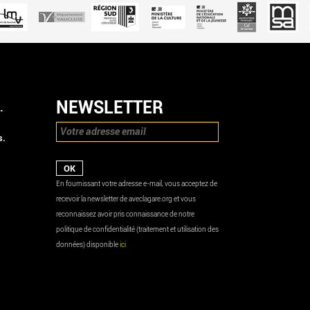
NEWSLETTER
.
s.
En fournissant votre adresse e-mail, vous acceptez de
recevoir la newsletter de aveclagare.org et vous
reconnaissez avoir pris connaissance de notre
politique de confidentialité (traitement et utilisation des
données) disponible
ici