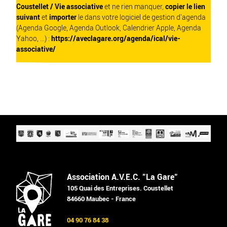
Coustellet / Vie associative
et ne rien manquer,
copier le lien
suivant
et
importer
le dans votre logiciel de gestion d'agenda
(Agenda Google, Agenda Outlook, Calendrier Apple, Agenda
Yahoo, ...) :
https://aveclagare.org/agenda/ical/vie-
associative/
Association A.V.E.C. "La Gare"
105 Quai des Entreprises. Coustellet
84660 Maubec - France
04 90 76 84 38