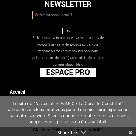
NEWSLETTER
En fournissant votre adresse e-mail, vous acceptez de
recevoir la newsletter de aveclagare.org et vous
reconnaissez avoir pris connaissance de notre
politique de confidentialité (traitement et utilisation des
données) disponible
ici
ESPACE PRO
Accueil
Agenda
Le site de "l'association A.V.E.C / La Gare de Coustellet"
Les actualités
utilise des cookies pour vous garantir la meilleure expérience
Mentions légales
sur notre site web. Si vous continuez à utiliser ce site, nous
Infos pratiques
supposerons que vous en êtes satisfait.
Politique de confidentialité
Ok
Non
Politique de confidentialité
Share This