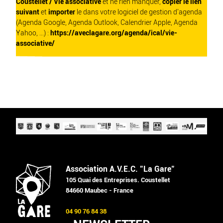
Coustellet / Vie associative
et ne rien manquer,
copier le lien
suivant
et
importer
le dans votre logiciel de gestion d'agenda
(Agenda Google, Agenda Outlook, Calendrier Apple, Agenda
Yahoo, ...) :
https://aveclagare.org/agenda/ical/vie-
associative/
Association A.V.E.C. "La Gare"
105 Quai des Entreprises. Coustellet
84660 Maubec - France
04 90 76 84 38