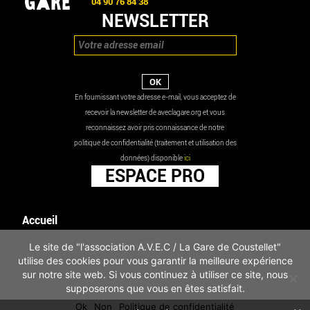
04 90 76 84 38
NEWSLETTER
En fournissant votre adresse e-mail, vous acceptez de
recevoir la newsletter de aveclagare.org et vous
reconnaissez avoir pris connaissance de notre
politique de confidentialité (traitement et utilisation des
données) disponible
ici
ESPACE PRO
Accueil
Agenda
Le site de "l'association A.V.E.C / La Gare de Coustellet"
Les actualités
utilise des cookies pour vous garantir la meilleure expérience
Mentions légales
sur notre site web. Si vous continuez à utiliser ce site, nous
Infos pratiques
supposerons que vous en êtes satisfait.
Politique de confidentialité
Ok
Non
Politique de confidentialité