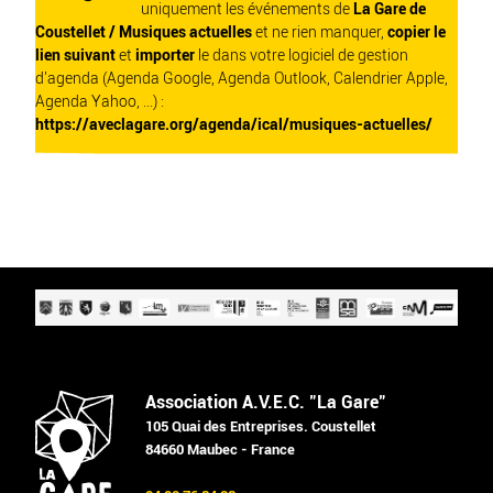
uniquement les événements de
La Gare de
Coustellet / Musiques actuelles
et ne rien manquer,
copier le
lien suivant
et
importer
le dans votre logiciel de gestion
d'agenda (Agenda Google, Agenda Outlook, Calendrier Apple,
Agenda Yahoo, ...) :
https://aveclagare.org/agenda/ical/musiques-actuelles/
Association A.V.E.C. "La Gare"
105 Quai des Entreprises. Coustellet
84660 Maubec - France