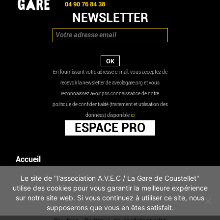
04 90 76 84 38
NEWSLETTER
En fournissant votre adresse e-mail, vous acceptez de
recevoir la newsletter de aveclagare.org et vous
reconnaissez avoir pris connaissance de notre
politique de confidentialité (traitement et utilisation des
données) disponible
ici
ESPACE PRO
Accueil
Agenda
Le site de "l'association A.V.E.C / La Gare de Coustellet"
Les actualités
utilise des cookies pour vous garantir la meilleure expérience
Mentions légales
sur notre site web. Si vous continuez à utiliser ce site, nous
Infos pratiques
supposerons que vous en êtes satisfait.
Politique de confidentialité