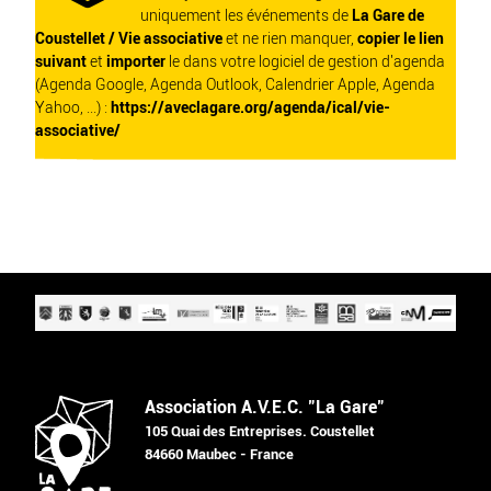
uniquement les événements de
La Gare de
Coustellet / Vie associative
et ne rien manquer,
copier le lien
suivant
et
importer
le dans votre logiciel de gestion d'agenda
(Agenda Google, Agenda Outlook, Calendrier Apple, Agenda
Yahoo, ...) :
https://aveclagare.org/agenda/ical/vie-
associative/
Association A.V.E.C. "La Gare"
105 Quai des Entreprises. Coustellet
84660 Maubec - France