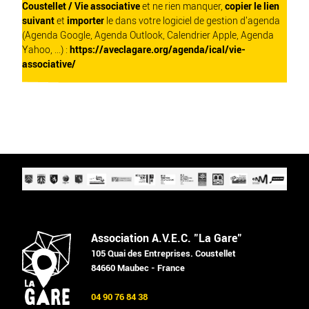
Coustellet / Vie associative
et ne rien manquer,
copier le lien
suivant
et
importer
le dans votre logiciel de gestion d'agenda
(Agenda Google, Agenda Outlook, Calendrier Apple, Agenda
Yahoo, ...) :
https://aveclagare.org/agenda/ical/vie-
associative/
Association A.V.E.C. "La Gare"
105 Quai des Entreprises. Coustellet
84660 Maubec - France
04 90 76 84 38