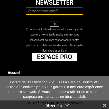
NEWSLETTER
En fournissant votre adresse e-mail, vous acceptez de
recevoir la newsletter de aveclagare.org et vous
reconnaissez avoir pris connaissance de notre
politique de confidentialité (traitement et utilisation des
données) disponible
ici
ESPACE PRO
Accueil
Agenda
Le site de "l'association A.V.E.C / La Gare de Coustellet"
Les actualités
utilise des cookies pour vous garantir la meilleure expérience
Mentions légales
sur notre site web. Si vous continuez à utiliser ce site, nous
Infos pratiques
supposerons que vous en êtes satisfait.
Politique de confidentialité
Ok
Non
Politique de confidentialité
Share This