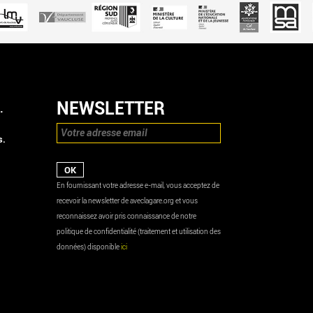
NEWSLETTER
.
s.
En fournissant votre adresse e-mail, vous acceptez de
recevoir la newsletter de aveclagare.org et vous
reconnaissez avoir pris connaissance de notre
politique de confidentialité (traitement et utilisation des
données) disponible
ici