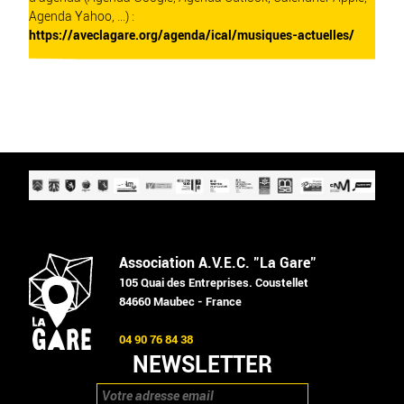
Agenda Yahoo, ...) :
https://aveclagare.org/agenda/ical/musiques-actuelles/
Association A.V.E.C. "La Gare"
105 Quai des Entreprises. Coustellet
84660 Maubec - France
04 90 76 84 38
NEWSLETTER