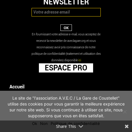
NEWSLETTER
En fournissant votre adresse e-mail, vous acceptez de
recevoir la newsletter de aveclagare.org et vous
reconnaissez avoir pris connaissance de notre
politique de confidentialité (traitement et utilisation des
données) disponible
ici
ESPACE PRO
Accueil
Agenda
Le site de "l'association A.V.E.C / La Gare de Coustellet"
Les actualités
utilise des cookies pour vous garantir la meilleure expérience
Mentions légales
sur notre site web. Si vous continuez à utiliser ce site, nous
Infos pratiques
supposerons que vous en êtes satisfait.
Politique de confidentialité
Ok
Non
Politique de confidentialité
Share This