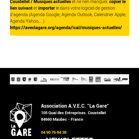
Coustellet / Musiques actuelles
et ne rien manquer,
copier le
lien suivant
et
importer
le dans votre logiciel de gestion
d'agenda (Agenda Google, Agenda Outlook, Calendrier Apple,
Agenda Yahoo, ...) :
https://aveclagare.org/agenda/ical/musiques-actuelles/
Association A.V.E.C. "La Gare"
105 Quai des Entreprises. Coustellet
84660 Maubec - France
04 90 76 84 38