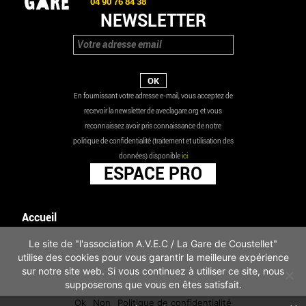
04 90 76 84 38
NEWSLETTER
En fournissant votre adresse e-mail, vous acceptez de
recevoir la newsletter de aveclagare.org et vous
reconnaissez avoir pris connaissance de notre
politique de confidentialité (traitement et utilisation des
données) disponible
ici
ESPACE PRO
Accueil
Agenda
Le site de "l'association A.V.E.C / La Gare de Coustellet"
Les actualités
utilise des cookies pour vous garantir la meilleure expérience
Mentions légales
sur notre site web. Si vous continuez à utiliser ce site, nous
Infos pratiques
supposerons que vous en êtes satisfait.
Politique de confidentialité
Ok
Non
Politique de confidentialité