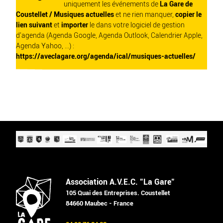
uniquement les événements de
La Gare de
Coustellet / Musiques actuelles
et ne rien manquer,
copier le
lien suivant
et
importer
le dans votre logiciel de gestion
d'agenda (Agenda Google, Agenda Outlook, Calendrier Apple,
Agenda Yahoo, ...) :
https://aveclagare.org/agenda/ical/musiques-actuelles/
Association A.V.E.C. "La Gare"
105 Quai des Entreprises. Coustellet
84660 Maubec - France