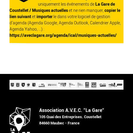
uniquement les événements de
La Gare de
Coustellet / Musiques actuelles
et ne rien manquer,
copier le
lien suivant
et
importer
le dans votre logiciel de gestion
d'agenda (Agenda Google, Agenda Outlook, Calendrier Apple,
Agenda Yahoo, ...) :
https://aveclagare.org/agenda/ical/musiques-actuelles/
Association A.V.E.C. "La Gare"
105 Quai des Entreprises. Coustellet
84660 Maubec - France