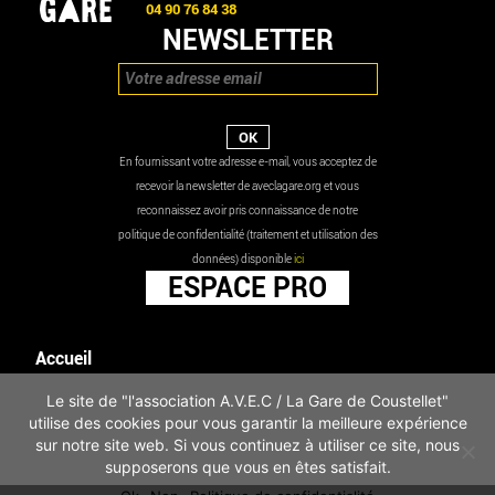
04 90 76 84 38
NEWSLETTER
En fournissant votre adresse e-mail, vous acceptez de
recevoir la newsletter de aveclagare.org et vous
reconnaissez avoir pris connaissance de notre
politique de confidentialité (traitement et utilisation des
données) disponible
ici
ESPACE PRO
Accueil
Agenda
Le site de "l'association A.V.E.C / La Gare de Coustellet"
Les actualités
utilise des cookies pour vous garantir la meilleure expérience
Mentions légales
sur notre site web. Si vous continuez à utiliser ce site, nous
Infos pratiques
supposerons que vous en êtes satisfait.
Politique de confidentialité