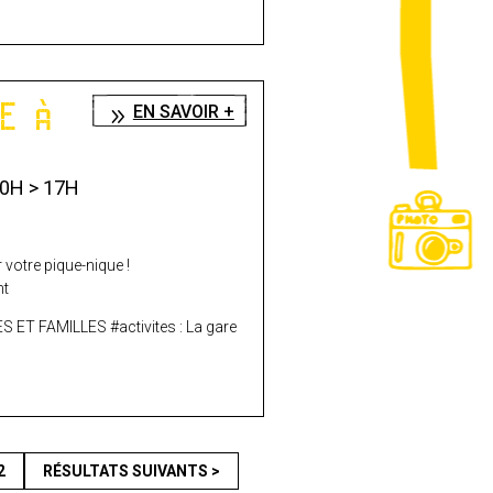
NE À
EN SAVOIR +
0H > 17H
 votre pique-nique !
nt
ES ET FAMILLES #activites : La gare
2
RÉSULTATS SUIVANTS >