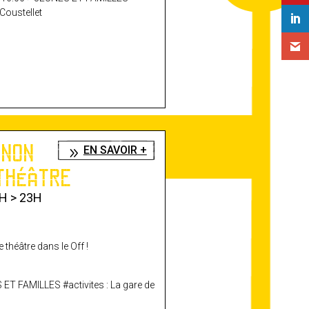
 Coustellet
GNON
EN SAVOIR +
THÉÂTRE
H > 23H
 théâtre dans le Off !
S ET FAMILLES #activites : La gare de