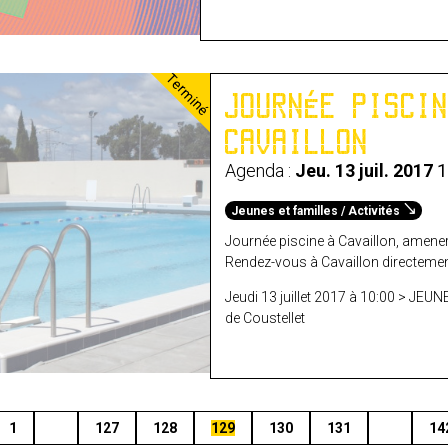
Terminé
JOURNÉE PISCI
CAVAILLON
Agenda :
Jeu. 13 juil. 2017
1
Jeunes et familles / Activités
Journée piscine à Cavaillon, amener
Rendez-vous à Cavaillon directeme
Jeudi 13 juillet 2017 à 10:00 > JEUN
de Coustellet
1
127
128
129
130
131
14