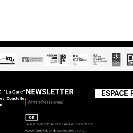
NEWSLETTER
C. "La Gare"
ESPACE 
es. Coustellet
e
En fournissant votre adresse e-mail, vous acceptez de
recevoir la newsletter de aveclagare.org et vous