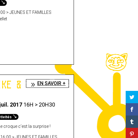
s
13:00 > JEUNES ET FAMILLES
ellet
IKE &
EN SAVOIR +
juil. 2017
16H > 20H30
tivités
e croque c’est la surprise !
 à 16:00 > JEUNES ET FAMILLES