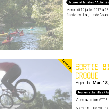
Jeunes et familles / Activité
Mercredi 19 juillet 2017 à 
#activites : La gare de Coust
Terminé
SORTIE B
CROQUE
Agenda :
Mar. 18 
Jeunes et familles / Ac
Viens avec ton VTT ! L
Mardi 18 juillet 2017