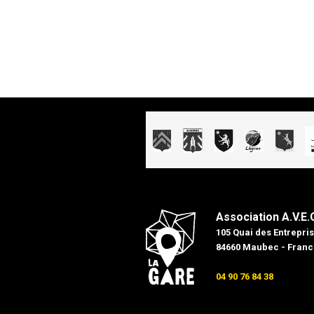
Association A.V.E.
105 Quai des Entrepris
84660 Maubec - Franc
04 90 76 84 38