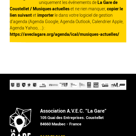
uniquement les événements de
La Gare de
Coustellet / Musiques actuelles
et ne rien manquer,
copier le
lien suivant
et
importer
le dans votre logiciel de gestion
d'agenda (Agenda Google, Agenda Outlook, Calendrier Apple,
Agenda Yahoo, ...) :
https://aveclagare.org/agenda/ical/musiques-actuelles/
Association A.V.E.C. "La Gare"
105 Quai des Entreprises. Coustellet
84660 Maubec - France