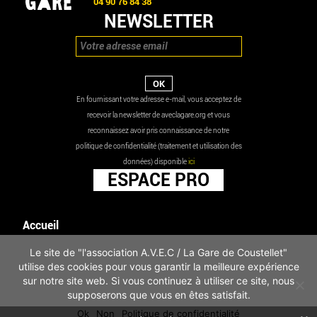
04 90 76 84 38
NEWSLETTER
En fournissant votre adresse e-mail, vous acceptez de
recevoir la newsletter de aveclagare.org et vous
reconnaissez avoir pris connaissance de notre
politique de confidentialité (traitement et utilisation des
données) disponible
ici
ESPACE PRO
Accueil
Agenda
Le site de "l'association A.V.E.C / La Gare de Coustellet"
Les actualités
utilise des cookies pour vous garantir la meilleure expérience
Mentions légales
sur notre site web. Si vous continuez à utiliser ce site, nous
Infos pratiques
supposerons que vous en êtes satisfait.
Politique de confidentialité
Ok
Non
Politique de confidentialité