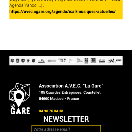
Agenda Yahoo, ...) :
https://aveclagare.org/agenda/ical/musiques-actuelles/
Association A.V.E.C. "La Gare"
105 Quai des Entreprises. Coustellet
84660 Maubec - France
04 90 76 84 38
NEWSLETTER