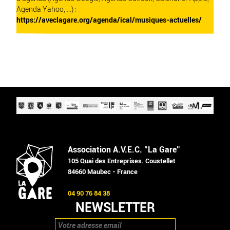
Agenda Yahoo, ...) :
https://aveclagare.org/agenda/ical/musiques-actuelles/
Association A.V.E.C. "La Gare"
105 Quai des Entreprises. Coustellet
84660 Maubec - France
04 90 76 84 38
NEWSLETTER