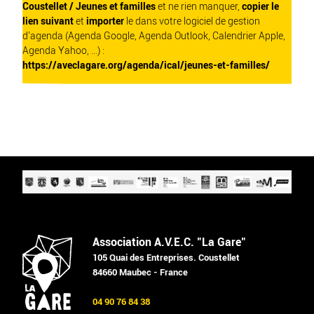
Coustellet / Jeunes et familles
et ne rien manquer,
copier le
lien suivant
et
importer
le dans votre logiciel de gestion
d'agenda (Agenda Google, Agenda Outlook, Calendrier Apple,
Agenda Yahoo, ...) :
https://aveclagare.org/agenda/ical/jeunes-et-familles/
Association A.V.E.C. "La Gare"
105 Quai des Entreprises. Coustellet
84660 Maubec - France
04 90 76 84 38