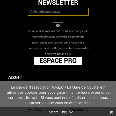
NEWSLETTER
En fournissant votre adresse e-mail, vous acceptez de
recevoir la newsletter de aveclagare.org et vous
reconnaissez avoir pris connaissance de notre
politique de confidentialité (traitement et utilisation des
données) disponible
ici
ESPACE PRO
Accueil
Agenda
Le site de "l'association A.V.E.C / La Gare de Coustellet"
Les actualités
utilise des cookies pour vous garantir la meilleure expérience
Mentions légales
sur notre site web. Si vous continuez à utiliser ce site, nous
Infos pratiques
supposerons que vous en êtes satisfait.
Politique de confidentialité
Ok
Non
Politique de confidentialité
Share This