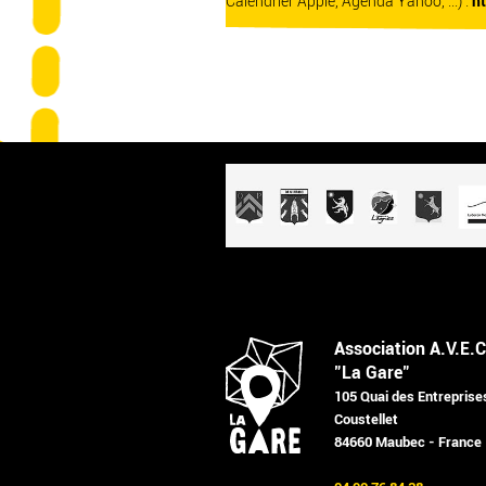
Calendrier Apple, Agenda Yahoo, ...) :
h
Association A.V.E.C
"La Gare"
105 Quai des Entreprise
Coustellet
84660 Maubec - France