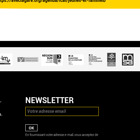
ttps://aveclagare.org/agenda/ical/jeunes-et-familles/
NEWSLETTER
.
s.
En fournissant votre adresse e-mail, vous acceptez de