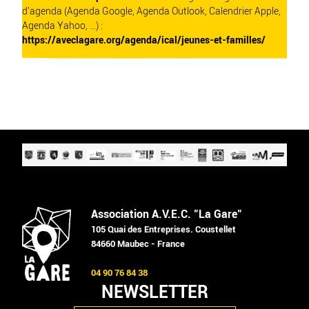
d'agenda (Agenda Google, Agenda Outlook, Calendrier Apple,
Agenda Yahoo, ...) :
https://aveclagare.org/agenda/ical/jeunes-et-familles/
Association A.V.E.C. "La Gare"
105 Quai des Entreprises. Coustellet
84660 Maubec - France
04 90 76 84 38
NEWSLETTER