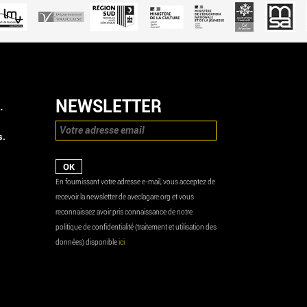
NEWSLETTER
.
s.
En fournissant votre adresse e-mail, vous acceptez de
recevoir la newsletter de aveclagare.org et vous
reconnaissez avoir pris connaissance de notre
politique de confidentialité (traitement et utilisation des
données) disponible
ici