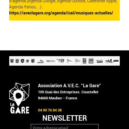
d'agenda (Agenda Google, Agenda Outlook, Calendrier Apple,
Agenda Yahoo, ...) :
https://aveclagare.org/agenda/ical/musiques-actuelles/
Association A.V.E.C. "La Gare"
105 Quai des Entreprises. Coustellet
84660 Maubec - France
04 90 76 84 38
NEWSLETTER