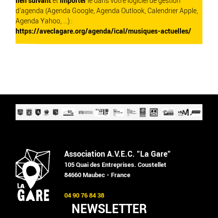
lien suivant
et
importer
le dans votre logiciel de gestion
d'agenda (Agenda Google, Agenda Outlook, Calendrier Apple,
Agenda Yahoo, ...) :
https://aveclagare.org/agenda/ical/musiques-actuelles/
Association A.V.E.C. "La Gare"
105 Quai des Entreprises. Coustellet
84660 Maubec - France
04 90 76 84 38
NEWSLETTER