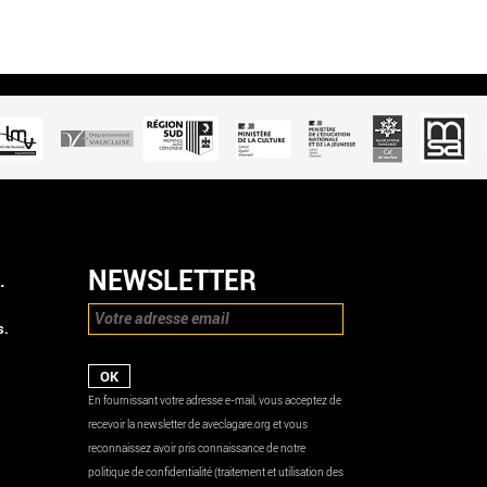
NEWSLETTER
.
s.
En fournissant votre adresse e-mail, vous acceptez de
recevoir la newsletter de aveclagare.org et vous
reconnaissez avoir pris connaissance de notre
politique de confidentialité (traitement et utilisation des