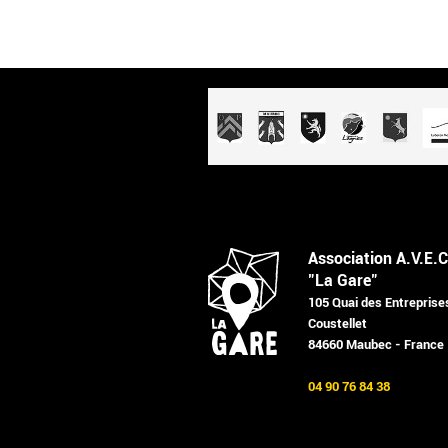
Association A.V.E.C
"La Gare"
105 Quai des Entreprise
Coustellet
84660 Maubec - France
04 90 76 84 38