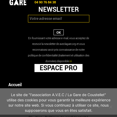
04 90 76 84 38
NEWSLETTER
En fournissant votre adresse e-mail, vous acceptez de
recevoir la newsletter de aveclagare.org et vous
reconnaissez avoir pris connaissance de notre
politique de confidentialité (traitement et utilisation des
données) disponible
ici
ESPACE PRO
Accueil
Agenda
Le site de "l'association A.V.E.C / La Gare de Coustellet"
Les actualités
utilise des cookies pour vous garantir la meilleure expérience
Mentions légales
sur notre site web. Si vous continuez à utiliser ce site, nous
Infos pratiques
supposerons que vous en êtes satisfait.
Politique de confidentialité