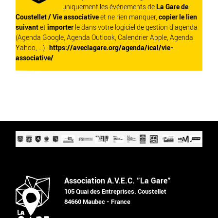
uniquement les événements de
La Gare de
Coustellet / Vie associative
et ne rien manquer,
copier le lien
suivant
et
importer
le dans votre logiciel de gestion d'agenda
(Agenda Google, Agenda Outlook, Calendrier Apple, Agenda
Yahoo, ...) :
https://aveclagare.org/agenda/ical/vie-
associative/
Association A.V.E.C. "La Gare"
105 Quai des Entreprises. Coustellet
84660 Maubec - France