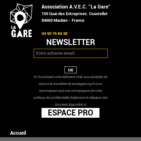
Association A.V.E.C. "La Gare"
105 Quai des Entreprises. Coustellet
84660 Maubec - France
04 90 76 84 38
NEWSLETTER
En fournissant votre adresse e-mail, vous acceptez de
recevoir la newsletter de aveclagare.org et vous
reconnaissez avoir pris connaissance de notre
politique de confidentialité (traitement et utilisation des
données) disponible
ici
ESPACE PRO
Accueil
Agenda