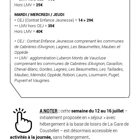
Hors LMV =
25€
MARDI / MERCREDI / JEUDI
* CEJ (Contrat Enfance Jeunesse) =
14 > 29€
** LMV hors CEJ =
35€
Hors LMV =
40€
* CEJ : Contrat Enfance Jeunesse comprenant les communes
de Cabrières d’Avignon, Lagnes, Les Beaumettes, Maubec et
Oppède
** LMV : agglomération Luberon Monts de Vaucluse
comprenant les communes de Cabrières d’Avignon, Cavaillon,
Cheval-Blanc, Gordes, Lagnes, Les Beaumettes, Les Taillades,
Maubec, Mérindol, Oppède, Robion, Lauris, Lourmarin, Puget,
Puyvert et Vaugines.
A NOTER
:
cette
semaine du 12 au 16 juillet
–
initialement proposée en « séjour » avec
hébergement à la base de loisirs de La Gare de
Coustellet – est désormais accessible en
activités à la journée,
sans hébergement
.