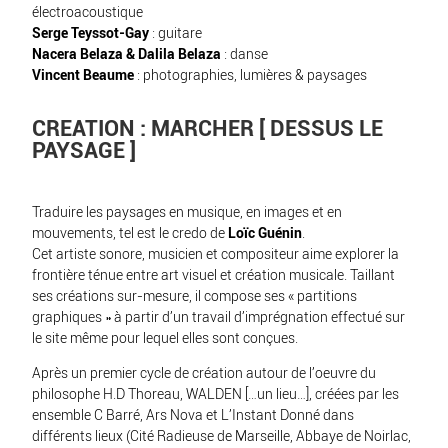
électroacoustique
Serge Teyssot-Gay
:
guitare
Nacera Belaza & Dalila Belaza
:
danse
Vincent Beaume
:
photographies, lumières & paysages
CREATION : MARCHER [ DESSUS LE
PAYSAGE ]
Traduire les paysages en musique, en images et en
mouvements, tel est le credo de
Loïc Guénin
.
Cet artiste sonore, musicien et compositeur aime explorer la
frontière ténue entre art visuel et création musicale. Taillant
ses créations sur-mesure, il compose ses « partitions
graphiques » à partir d’un travail d’imprégnation effectué sur
le site même pour lequel elles sont conçues.
Après un premier cycle de création autour de l’oeuvre du
philosophe H.D Thoreau, WALDEN […un lieu…], créées par les
ensemble C Barré, Ars Nova et L’Instant Donné dans
différents lieux (Cité Radieuse de Marseille, Abbaye de Noirlac,