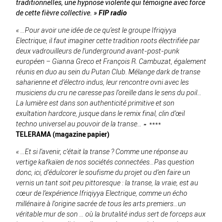
traditionnelles, une hypnose violente qui témoigne avec force
de cette fièvre collective. »
FIP radio
« …Pour avoir une idée de ce qu’est le groupe Ifriqiyya
Electrique, il faut imaginer cette tradition roots électrifiée par
deux vadrouilleurs de l’underground avant-post-punk
européen – Gianna Greco et François R. Cambuzat, également
réunis en duo au sein du Putan Club. Mélange dark de transe
saharienne et d’électro indus, leur rencontre ovni avec les
musiciens du cru ne caresse pas l’oreille dans le sens du poil…
La lumière est dans son authenticité primitive et son
exultation hardcore, jusque dans le remix final, clin d’œil
techno universel au pouvoir de la transe… »
****
TELERAMA (magazine papier)
« …Et si l’avenir, c’était la transe ? Comme une réponse au
vertige kafkaïen de nos sociétés connectées…Pas question
donc, ici, d’édulcorer le soufisme du projet ou d’en faire un
vernis un tant soit peu pittoresque : la transe, la vraie, est au
cœur de l’expérience Ifriqiyya Electrique, comme un écho
millénaire à l’origine sacrée de tous les arts premiers…un
véritable mur de son … où la brutalité indus sert de forceps aux