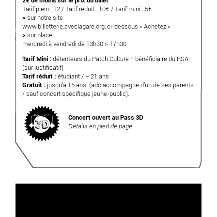
2€ de moins sur le prix du billet
Tarif plein : 12 / Tarif réduit : 10€ / Tarif mini : 5€
>
sur notre site
www.billetterie.aveclagare.org
, ci-dessous « Achetez »
>
sur place
mercredi à vendredi de 13h30 > 17h30
Tarif Mini :
détenteurs du Patch Culture + bénéficiaire du RSA
(sur justificatif)
Tarif réduit :
étudiant / – 21 ans
Gratuit :
jusqu’à 15 ans. (ado accompagné d’un de ses parents
/ sauf concert spécifique jeune-public).
Concert ouvert au Pass 3D
Détails en pied de page