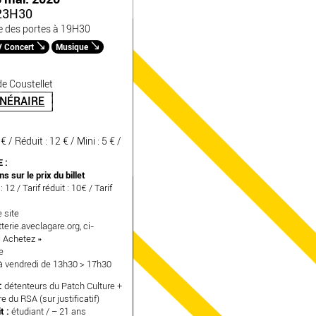
23H30
e des portes à 19H30
/ Concert
Musique
e Coustellet
INÉRAIRE
 € / Réduit : 12 € / Mini : 5 € /
 :
s sur le prix du billet
 : 12 / Tarif réduit : 10€ / Tarif
 site
terie.aveclagare.org
, ci-
 Achetez »
e
à vendredi de 13h30 > 17h30
:
détenteurs du Patch Culture +
e du RSA (sur justificatif)
t :
étudiant / – 21 ans