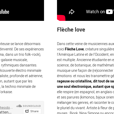
Flèche love
anteuse se lance désormais
Dans cette veine de musiciennes aux
éinventé. De ses expériences
voici
Flèche Love
, créature singulière
a, dans un trio folk-rock),
l’Amérique Latine et de l’Occident, e
e galaxie musicale,
est multiple. Ancienne étudiante en 
et rythmiques dansantes.
science, de botanique, de mathématiq
écouverte électro minimale
musique une façon de (re)connecter 
aliste, profonde et aérienne,
émotions et nous les transmettre 
n, autant que par les
rageuse ou cristalline, dit tout de sa
, la techno minimale de
une soul électronique, autant que sp
orkaise.
elle respire (en espagnol, en anglais
et ses parures (kimonos, bijoux orie
mélanger les genres, et raconter le co
le pluriel du vivant. Artiste à fleur de
muses : Bjork, Nina Simone ou encore 