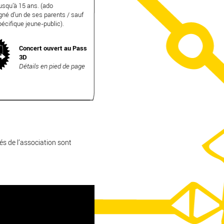
usqu’à 15 ans. (ado
é d’un de ses parents / sauf
écifique jeune-public).
Concert ouvert au Pass
3D
Détails en pied de page
és de l’association sont