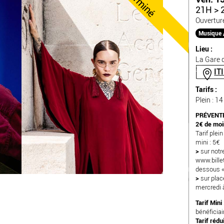
Terminé
21H > 
Ouvertur
Musique 
Lieu :
La Gare d
IT
Tarifs :
Plein : 14
PRÉVENTE
2€ de moin
Tarif plein
mini : 5€
>
sur notre
www.billet
dessous «
>
sur plac
mercredi 
Tarif Mini 
bénéficiair
Tarif rédui