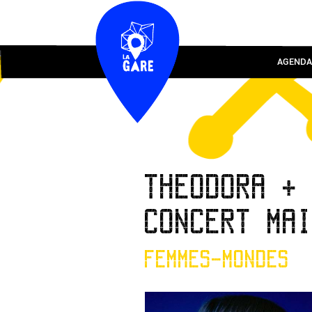
AGENDA
THEODORA +
CONCERT MA
FEMMES-MONDES