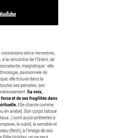
 connexions extra-terrestres,
, à la rencontre de l’Orient, de
nsorcelante, magnétique : elle
ethnologie, passionnée de
ue, elle trouve dans la
toutes ses pensées, ses
généreusement.
Sa voix,
 force et de ses fragilités dans
irituelle.
Elle chante comme
 ou en arabe). Son corps tatoué
ntaux…) sont aussi prétextes à
mplexe, le subtil, le sensible et
 peau (flesh), à l’image de ses
Billie Holiday, on ne peut