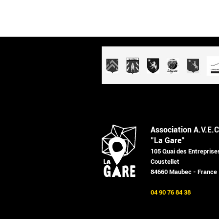
Association A.V.E.C
"La Gare"
105 Quai des Entreprise
Coustellet
84660 Maubec - France
04 90 76 84 38