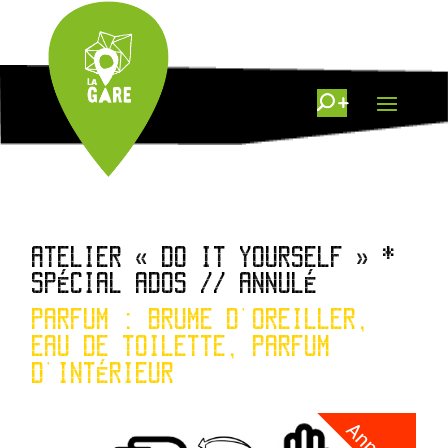
ATELIER « DO IT YOURSELF » *
SPÉCIAL ADOS // ANNULÉ
PARFUM : BRUME D'OREILLER,
EAU DE TOILETTE, PARFUM
D'INTÉRIEUR
Annulé