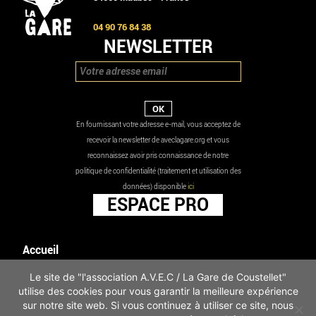
04 90 76 84 38
NEWSLETTER
En fournissant votre adresse e-mail, vous acceptez de
recevoir la newsletter de aveclagare.org et vous
reconnaissez avoir pris connaissance de notre
politique de confidentialité (traitement et utilisation des
données) disponible
ici
ESPACE PRO
Accueil
Agenda
Le site de "l'association A.V.E.C / La Gare de Coustellet"
Les actualités
utilise des cookies pour vous garantir la meilleure expérience
Mentions légales
sur notre site web. Si vous continuez à utiliser ce site, nous
Infos pratiques