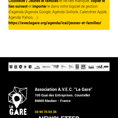
Coustellet / Jeunes et familles
et ne rien manquer,
copier le
lien suivant
et
importer
le dans votre logiciel de gestion
d'agenda (Agenda Google, Agenda Outlook, Calendrier Apple,
Agenda Yahoo, ...) :
https://aveclagare.org/agenda/ical/jeunes-et-familles/
Association A.V.E.C. "La Gare"
105 Quai des Entreprises. Coustellet
84660 Maubec - France
04 90 76 84 38