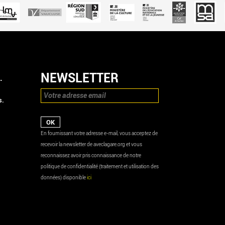
NEWSLETTER
.
s.
En fournissant votre adresse e-mail, vous acceptez de
recevoir la newsletter de aveclagare.org et vous
reconnaissez avoir pris connaissance de notre
politique de confidentialité (traitement et utilisation des
données) disponible
ici