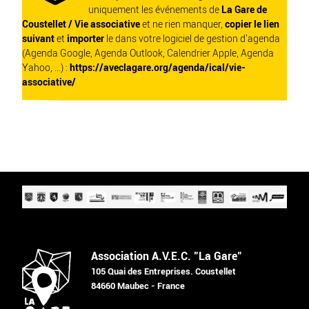
uniquement les événements de
La Gare de
Coustellet / Vie associative
et ne rien manquer,
copier le lien
suivant
et
importer
le dans votre logiciel de gestion d'agenda
(Agenda Google, Agenda Outlook, Calendrier Apple, Agenda
Yahoo, ...) :
https://aveclagare.org/agenda/ical/vie-
associative/
Association A.V.E.C. "La Gare"
105 Quai des Entreprises. Coustellet
84660 Maubec - France