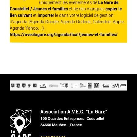
uniquement les événements de
La Gare de
Coustellet / Jeunes et familles
et ne rien manquer,
copier le
lien suivant
et
importer
le dans votre logiciel de gestion
d'agenda (Agenda Google, Agenda Outlook, Calendrier Apple,
Agenda Yahoo, ...) :
https://aveclagare.org/agenda/ical/jeunes-et-familles/
Association A.V.E.C. "La Gare"
105 Quai des Entreprises. Coustellet
84660 Maubec - France