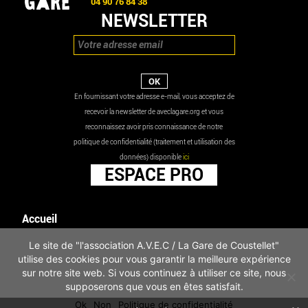
04 90 76 84 38
NEWSLETTER
En fournissant votre adresse e-mail, vous acceptez de
recevoir la newsletter de aveclagare.org et vous
reconnaissez avoir pris connaissance de notre
politique de confidentialité (traitement et utilisation des
données) disponible
ici
ESPACE PRO
Accueil
Agenda
Le site de "l'association A.V.E.C / La Gare de Coustellet"
Les actualités
utilise des cookies pour vous garantir la meilleure expérience
Mentions légales
sur notre site web. Si vous continuez à utiliser ce site, nous
Infos pratiques
supposerons que vous en êtes satisfait.
Politique de confidentialité
Ok
Non
Politique de confidentialité