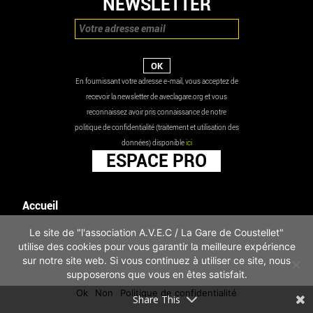
NEWSLETTER
En fournissant votre adresse e-mail, vous acceptez de
recevoir la newsletter de aveclagare.org et vous
reconnaissez avoir pris connaissance de notre
politique de confidentialité (traitement et utilisation des
données) disponible
ici
ESPACE PRO
Accueil
Agenda
Le site de "l'association A.V.E.C / La Gare de Coustellet"
Les actualités
utilise des cookies pour vous garantir la meilleure expérience
Mentions légales
sur notre site web. Si vous continuez à utiliser ce site, nous
Infos pratiques
supposerons que vous en êtes satisfait.
Politique de confidentialité
Ok
Non
Politique de confidentialité
Share This