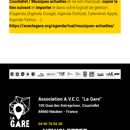
Coustellet / Musiques actuelles
et ne rien manquer,
copier le
lien suivant
et
importer
le dans votre logiciel de gestion
d'agenda (Agenda Google, Agenda Outlook, Calendrier Apple,
Agenda Yahoo, ...) :
https://aveclagare.org/agenda/ical/musiques-actuelles/
Association A.V.E.C. "La Gare"
105 Quai des Entreprises. Coustellet
84660 Maubec - France
04 90 76 84 38