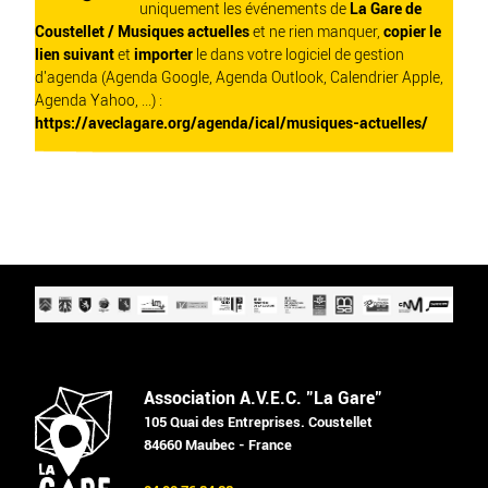
uniquement les événements de
La Gare de
Coustellet / Musiques actuelles
et ne rien manquer,
copier le
lien suivant
et
importer
le dans votre logiciel de gestion
d'agenda (Agenda Google, Agenda Outlook, Calendrier Apple,
Agenda Yahoo, ...) :
https://aveclagare.org/agenda/ical/musiques-actuelles/
Association A.V.E.C. "La Gare"
105 Quai des Entreprises. Coustellet
84660 Maubec - France