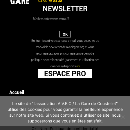
04 90 76 84 38
NEWSLETTER
En fournissant votre adresse e-mail, vous acceptez de
recevoir la newsletter de aveclagare.org et vous
reconnaissez avoir pris connaissance de notre
politique de confidentialité (traitement et utilisation des
données) disponible
ici
ESPACE PRO
Accueil
Agenda
Le site de "l'association A.V.E.C / La Gare de Coustellet"
Les actualités
utilise des cookies pour vous garantir la meilleure expérience
Mentions légales
sur notre site web. Si vous continuez à utiliser ce site, nous
Infos pratiques
supposerons que vous en êtes satisfait.
Politique de confidentialité
Ok
Non
Politique de confidentialité