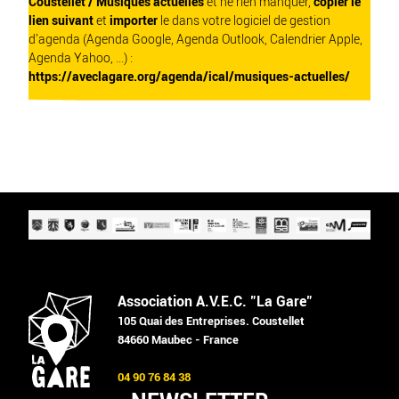
Coustellet / Musiques actuelles
et ne rien manquer,
copier le
lien suivant
et
importer
le dans votre logiciel de gestion
d'agenda (Agenda Google, Agenda Outlook, Calendrier Apple,
Agenda Yahoo, ...) :
https://aveclagare.org/agenda/ical/musiques-actuelles/
Association A.V.E.C. "La Gare"
105 Quai des Entreprises. Coustellet
84660 Maubec - France
04 90 76 84 38