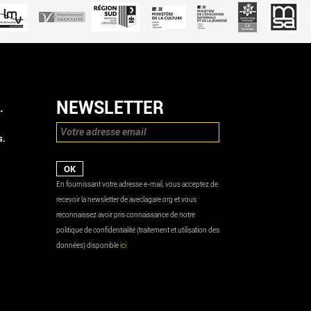
NEWSLETTER
.
s.
En fournissant votre adresse e-mail, vous acceptez de
recevoir la newsletter de aveclagare.org et vous
reconnaissez avoir pris connaissance de notre
politique de confidentialité (traitement et utilisation des
données) disponible
ici