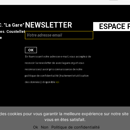
NEWSLETTER
C. "La Gare"
ESPACE 
es. Coustellet
e
En fournissant votre adresse e-mail, vous acceptez de
recevoir la newsletter de aveclagare.org et vous
reconnaissez avoir pris connaissance de notre
politique de confidentialité (traitement et utilisation
des données) disponible
ici
se des cookies pour vous garantir la meilleure expérience sur notre sit
vous en êtes satisfait.
Ok
Non
Politique de confidentialité