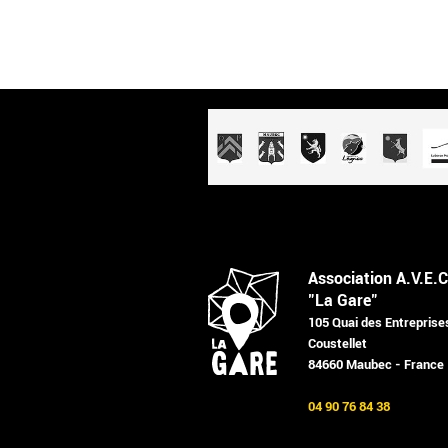
Association A.V.E.C
"La Gare"
105 Quai des Entreprise
Coustellet
84660 Maubec - France
04 90 76 84 38