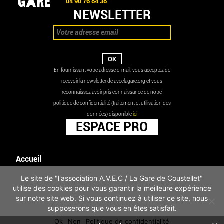
04 90 76 84 38
NEWSLETTER
En fournissant votre adresse e-mail, vous acceptez de
recevoir la newsletter de aveclagare.org et vous
reconnaissez avoir pris connaissance de notre
politique de confidentialité (traitement et utilisation des
données) disponible
ici
ESPACE PRO
Accueil
Agenda
Le site de "l'association A.V.E.C / La Gare de Coustellet"
Les actualités
utilise des cookies pour vous garantir la meilleure expérience
Mentions légales
sur notre site web. Si vous continuez à utiliser ce site, nous
Infos pratiques
supposerons que vous en êtes satisfait.
Politique de confidentialité
Ok
Non
Politique de confidentialité