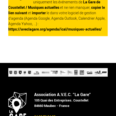
uniquement les événements de
La Gare de
Coustellet / Musiques actuelles
et ne rien manquer,
copier le
lien suivant
et
importer
le dans votre logiciel de gestion
d'agenda (Agenda Google, Agenda Outlook, Calendrier Apple,
Agenda Yahoo, ...) :
https://aveclagare.org/agenda/ical/musiques-actuelles/
Association A.V.E.C. "La Gare"
105 Quai des Entreprises. Coustellet
84660 Maubec - France