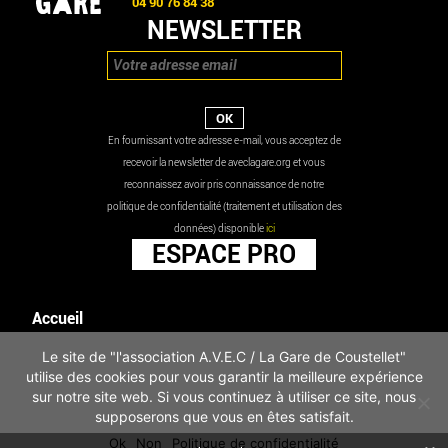
04 90 76 84 38
NEWSLETTER
En fournissant votre adresse e-mail, vous acceptez de
recevoir la newsletter de aveclagare.org et vous
reconnaissez avoir pris connaissance de notre
politique de confidentialité (traitement et utilisation des
données) disponible
ici
ESPACE PRO
Accueil
Agenda
Le site de "l'association A.V.E.C / La Gare de Coustellet"
Les actualités
utilise des cookies pour vous garantir la meilleure expérience
Mentions légales
sur notre site web. Si vous continuez à utiliser ce site, nous
Infos pratiques
supposerons que vous en êtes satisfait.
Politique de confidentialité
Ok
Non
Politique de confidentialité