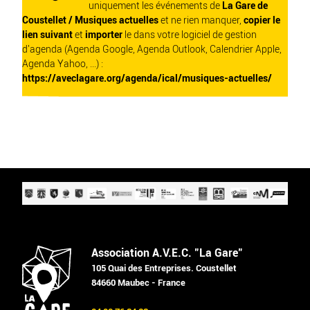
uniquement les événements de
La Gare de
Coustellet / Musiques actuelles
et ne rien manquer,
copier le
lien suivant
et
importer
le dans votre logiciel de gestion
d'agenda (Agenda Google, Agenda Outlook, Calendrier Apple,
Agenda Yahoo, ...) :
https://aveclagare.org/agenda/ical/musiques-actuelles/
Association A.V.E.C. "La Gare"
105 Quai des Entreprises. Coustellet
84660 Maubec - France